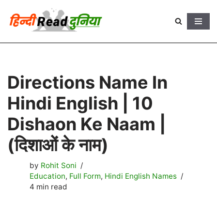
Skip
to
content
Directions Name In
Hindi English | 10
Dishaon Ke Naam |
(दिशाओं के नाम)
by
Rohit Soni
Education
,
Full Form
,
Hindi English Names
4 min read