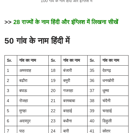
100 गांव के नाम हिंदी और इंग्लिश में
>>
28 राज्यों के नाम हिंदी और इंग्लिश में लिखना सीखें
50 गांव के नाम हिंदी में
Sr.
गांव का नाम
Sr.
गांव का नाम
Sr.
गांव का नाम
1
अमरवाह
18
बंजारी
35
देवगढ़
2
बढौरा
19
बमुरी
36
धनखोरी
3
बघऊ
20
गजरहा
37
धुम्मा
4
रोजहा
21
बरमबाबा
38
चंदैनी
5
मुगहा
22
बरहाई
39
चरहाई
6
अदयपुर
23
बधौना
40
डिहुली
7
पाठ
24
बारी
41
कोतर