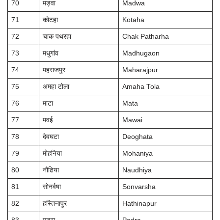
70
मड़वा
Madwa
71
कोटहा
Kotaha
72
चाक पथरहा
Chak Patharha
73
मधुगांव
Madhugaon
74
महराजपुर
Maharajpur
75
अमहा टोला
Amaha Tola
76
माटा
Mata
77
मवई
Mawai
78
देवघटा
Deoghata
79
मोहनिया
Mohaniya
80
नौढिया
Naudhiya
81
सोनर्वषा
Sonvarsha
82
हस्तिनापुर
Hathinapur