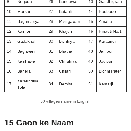
9
Neguda
26
Barigawan
43
Gandhigram
10
Marsar
27
Batauli
44
Hadbado
11
Baghmariya
28
Misirgawan
45
Amaha
12
Kaimor
29
Khajuri
46
Hinauti No.1
13
Gadakhoh
30
Bichhiya
47
Karaundi
14
Baghwari
31
Bhatha
48
Jamodi
15
Kasihawa
32
Chhuhiya
49
Jogipur
16
Bahera
33
Chilari
50
Bichhi Pater
Karaundiya
17
34
Demha
51
Kamarji
Tola
50 villages name in English
15 Gaon ke Naam