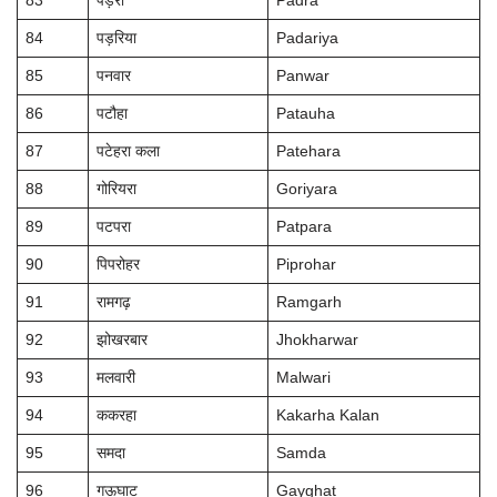
83
पड़रा
Padra
84
पड़रिया
Padariya
85
पनवार
Panwar
86
पटौहा
Patauha
87
पटेहरा कला
Patehara
88
गोरियरा
Goriyara
89
पटपरा
Patpara
90
पिपरोहर
Piprohar
91
रामगढ़
Ramgarh
92
झोखरबार
Jhokharwar
93
मलवारी
Malwari
94
ककरहा
Kakarha Kalan
95
समदा
Samda
96
गऊघाट
Gayghat