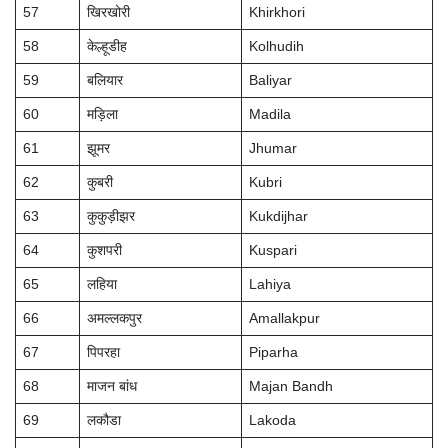
57
खिरखोरी
Khirkhori
58
केल्हूडीह
Kolhudih
59
बलियार
Baliyar
60
मड़िला
Madila
61
झूमर
Jhumar
62
कुबरी
Kubri
63
कुकुड़ीझर
Kukdijhar
64
कुशपरी
Kuspari
65
लहिया
Lahiya
66
अमल्लकपुर
Amallakpur
67
पिपरहा
Piparha
68
माजन बांध
Majan Bandh
69
लकौडा
Lakoda