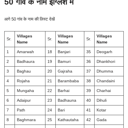
50 गांव के नाम इंग्लिश में
आगे 50 गांव के नाम की लिस्ट देखें
Villages
Villages
Villages
Sr.
Sr.
Sr.
Name
Name
Name
1
Amarwah
18
Banjari
35
Deogarh
2
Badhaura
19
Bamuri
36
Dhankhori
3
Baghau
20
Gajraha
37
Dhumma
4
Rojaha
21
Barambaba
38
Chandaini
5
Mungaha
22
Barhai
39
Charhai
6
Adaipur
23
Badhauna
40
Dihuli
7
Path
24
Bari
41
Kotar
8
Baghmara
25
Kathautaha
42
Gada