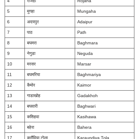
4
रोजहा
Rojaha
5
मुगहा
Mungaha
6
अदयपुर
Adaipur
7
पाठ
Path
8
बघमरा
Baghmara
9
नेगुडा
Neguda
10
मरसर
Marsar
11
बघमरिया
Baghmariya
12
कैमोर
Kaimor
13
गाडाखोह
Gadakhoh
14
बघवारी
Baghwari
15
कशिहवा
Kasihawa
16
बहेरा
Bahera
17
करौंदिया टोला
Karaundiya Tola