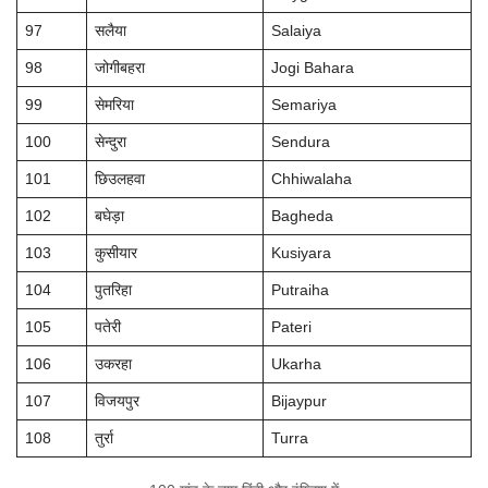
97
सलैया
Salaiya
98
जोगीबहरा
Jogi Bahara
99
सेमरिया
Semariya
100
सेन्दुरा
Sendura
101
छिउलहवा
Chhiwalaha
102
बघेड़ा
Bagheda
103
कुसीयार
Kusiyara
104
पुतरिहा
Putraiha
105
पतेरी
Pateri
106
उकरहा
Ukarha
107
विजयपुर
Bijaypur
108
तुर्रा
Turra