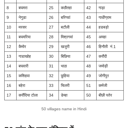
8
बघमरा
25
कठौतहा
42
गाड़ा
9
नेगुडा
26
बरिगवां
43
गाधींग्राम
10
मरसर
27
बटौली
44
हडबड़ो
11
बघमरिया
28
मिश्रगवां
45
अमहा
12
कैमोर
29
खजुरी
46
हिनौती नं.1
13
गाडाखोह
30
बिछिया
47
करौंदी
14
बघवारी
31
भाठा
48
जमोड़ी
15
कशिहवा
32
छुहिया
49
जोगीपुर
16
बहेरा
33
चिलरी
51
कर्मजी
17
करौंदिया टोला
34
डेम्हा
50
बीछी पतेर
50 villages name in Hindi