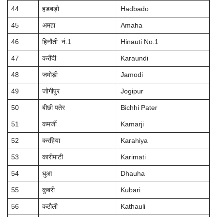
44
हडबड़ो
Hadbado
45
अमहा
Amaha
46
हिनौती नं.1
Hinauti No.1
47
करौंदी
Karaundi
48
जमोड़ी
Jamodi
49
जोगीपुर
Jogipur
50
बीछी पतेर
Bichhi Pater
51
कमर्जी
Kamarji
52
करहिया
Karahiya
53
कारीमाटी
Karimati
54
धुआ
Dhauha
55
कुबरी
Kubari
56
कठौली
Kathauli