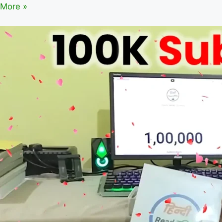
भारत
More »
के
सभी
National
Parks
&
Tiger
Reserves
|
State-
wise
Map
|
UPSC
|
SSC
|
Railway