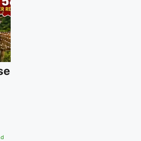
se
ad