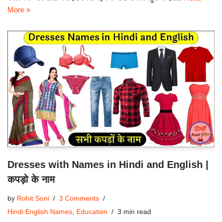
More »
Dresses with Names in Hindi and English |
कपड़ो के नाम
by
Rohit Soni
3 Comments
Hindi English Names
,
Education
3 min read