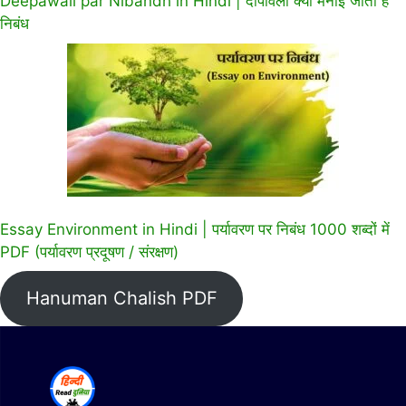
Deepawali par Nibandh in Hindi | दीपावली क्यों मनाई जाती है
निबंध
Essay Environment in Hindi | पर्यावरण पर निबंध 1000 शब्दों में
PDF (पर्यावरण प्रदूषण / संरक्षण)
Hanuman Chalish PDF