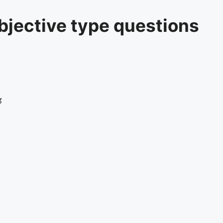
रश्न Objective type questions
ड