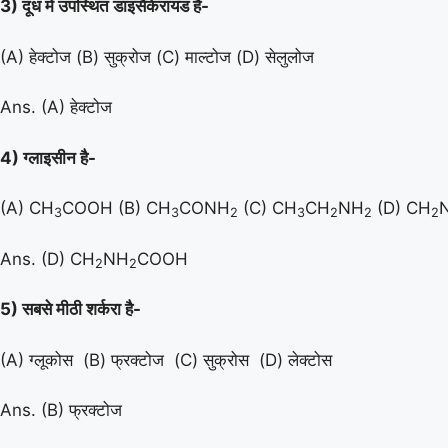
3) दूध में उपस्थित डाइसैकेरायड है-
(A) हेक्टोज (B) सुक्रोज (C) माल्टोज (D) सेलुलोज
Ans. (A) हेक्टोज
4) ग्लाइसीन है-
(A) CH
COOH (B) CH
CONH
(C) CH
CH
NH
(D) CH
3
3
2
3
2
2
2
Ans. (D) CH
NH
COOH
2
2
5) सबसे मीठी शर्करा है-
(A) ग्लूकोस (B) फ्रक्टोज (C) सुक्रोस (D) लेक्टोस
Ans. (B) फ्रक्टोज