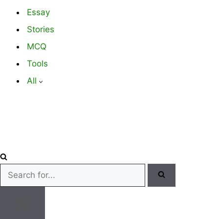
Essay
Stories
MCQ
Tools
All
Search
for...