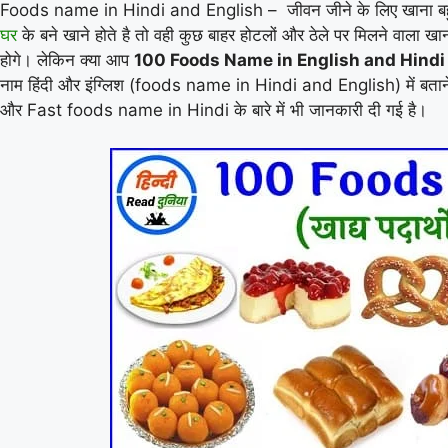
Foods name in Hindi and English – जीवन जीने के लिए खाना बहुत ही ज
घर
के बने खाने होते है तो वही कुछ बाहर होटलों और ठेले पर मिलने वाला ख
होगे। लेकिन क्या आप
100 Foods Name in English and Hindi 
नाम हिंदी और इंग्लिश (foods name in Hindi and English) में बत
और Fast foods name in Hindi के बारे में भी जानकारी दी गई है।