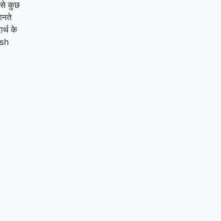
से कुछ
ानते
र्थ के
ish