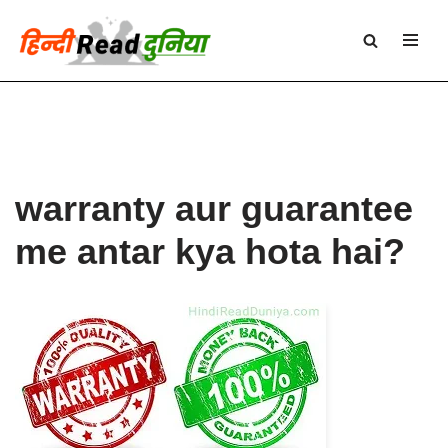
Skip
to
content
warranty aur guarantee
me antar kya hota hai?