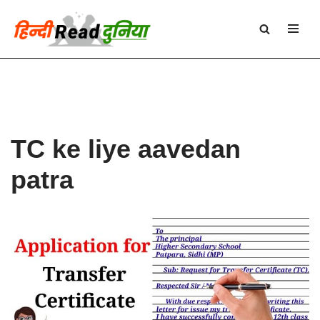
Skip
to
content
TC ke liye aavedan
patra