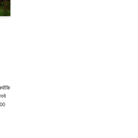
्योंकि
पये
000