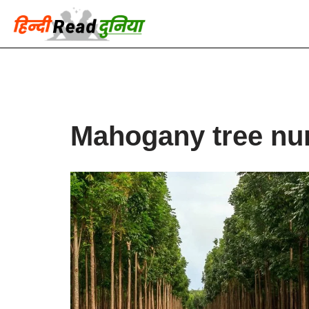
Skip
to
content
Mahogany tree nu