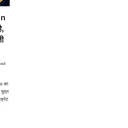
in
ै,
ती
ead
to का
ुद्रा
क्रेट
ा