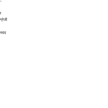
,
र
ग्रेजी
 मदद