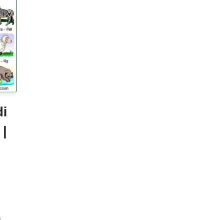
di
 |