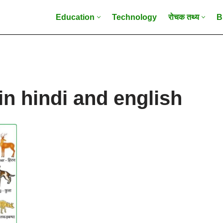
Education
Technology
रोचक तथ्य
B
in hindi and english