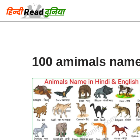
Skip
to
content
100 amimals name 