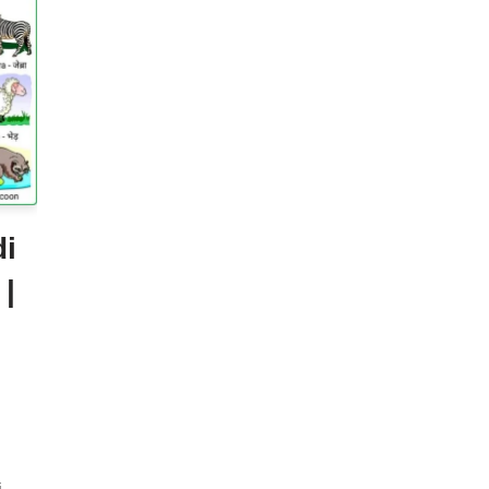
di
 |