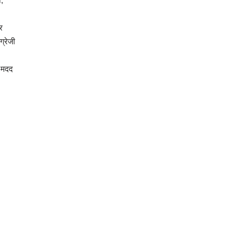
,
र
ग्रेजी
 मदद