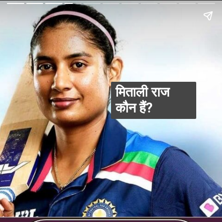
मिताली राज
कौन हैं?