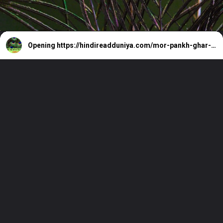
Opening
https://hindireadduniya.com/mor-pankh-ghar-mein-rakhen-barasega-paisa