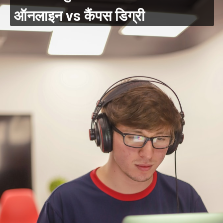
ऑनलाइन vs कैंपस डिग्री