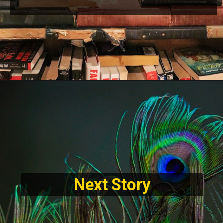
Opening
https://hindireadduniya.com/online-vs-campus-degrees
Next Story