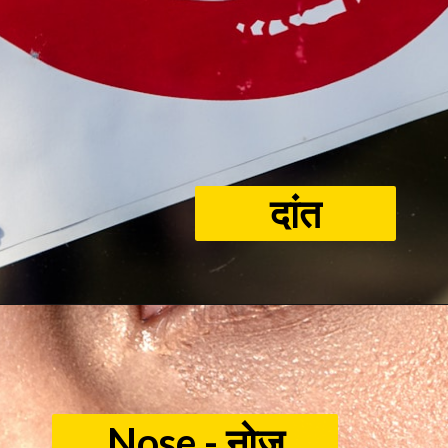
दांत
Nose - नोज