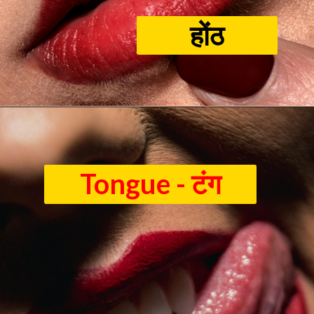
होंठ
Tongue - टंग