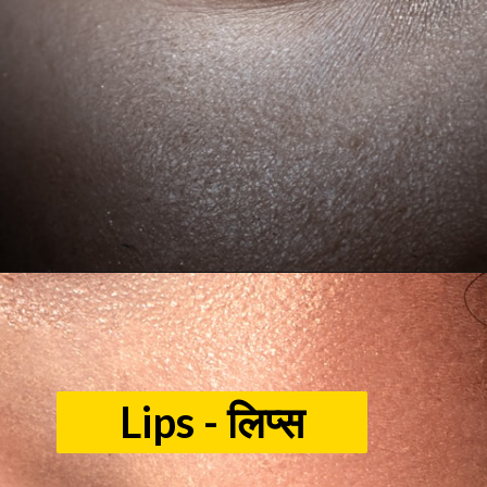
आँख
Lips - लिप्स